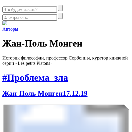
Авторы
Жан-Поль Монген
Историк фило­со­фии, профес­сор Сорбонны, кура­тор книжной
серии
«
Les petits Platons».
#Проблема_зла
Жан-Поль Монген
17.12.19