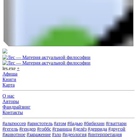
les.exe
+
Афиша
Книги
Карта
О нас
Авторы
Фандрайзинг
Контакты
#альтюссер
#аристотель
#атом
#бадью
#бибихин
#гваттари
#гегель
#гендер
#гоббс
#граница
#делёз
#деррида
#другой
#животное
#заражение
#зло
#идеология
#интерпретация