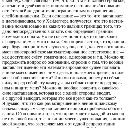
я закончу. Одна связана с тем, что вот эта вот хайдег­ге­ров­ское,
а отча­сти и делё­зо­в­ское, пони­ма­ние наста­и­ва­ния/осно­ва­ния
оста­ётся всё же доста­точно огра­ни­чен­ным по срав­не­нию
с лейб­ни­ци­ан­ским. Если осно­ва­ние — это то, что наста­и­вает
в наста­и­ва­ю­щем, то у Хайдеггера полу­ча­ется, что это наста­и­
ва­ние лока­ли­зо­вано на каких-то даль­них грани­цах того, что
дано непо­сред­ственно в опыте, оно опре­де­ляет границы
возмож­ного опыта. Но не совсем понятно, что проис­хо­дит
с содер­жа­нием самого опыта. Оно опре­де­ляет то, что я, напри­
мер, буду воспри­ни­мать суще­ству­ю­щее так, как его воспри­ни­
мает ново­ев­ро­пей­ское мате­ма­те­зи­ро­ван­ное есте­ство­зна­ние —
как доступ­ное счёту, гомо­ген­ное, одно­род­ное и т.д. Можно ли
продол­жить вопрос об осно­ва­нии, спро­сив о том, что вообще
застав­ляет именно эти мате­ма­ти­зи­ро­ван­ное сущее попа­дать
в поле моего имения с ними дела, в поле моего зрения, в поле
моего обра­ще­ния с ними? Иными словами, почему я сейчас
вижу перед собой эту камеру, а вы сейчас сидите перед экра­
ном и видите меня? Можно ли вообще гово­рить о какой-то
силе наста­и­ва­ния, кото­рая всё с одной стороны вводит,
а с другой выво­дит, кото­рая это всё время как-то толкает?
Я думаю, что это как раз возвра­ще­ние к лейб­ни­ци­ан­скому
изна­чаль­ному смыслу поста­новки вопроса проблемы обос­но­
ва­ния. Об осно­ва­нии того, что проис­хо­дит с каждой из монад
не имею­щей окон,
т. е.
в линии моего суще­ство­ва­ния, в линии
моей жизни, что застав­ляет меня от одной репре­зен­та­ции