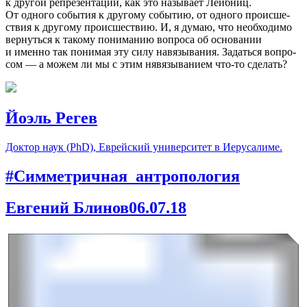
к другой репре­зен­та­ции, как это назы­вает Лейбниц.
От одного собы­тия к другому собы­тию, от одного проис­ше­
ствия к другому проис­ше­ствию. И, я думаю, что необ­хо­димо
вернуться к такому пони­ма­нию вопроса об осно­ва­нии
и именно так пони­мая эту силу навя­зы­ва­ния. Задаться вопро­
сом — а можем ли мы с этим нявя­зы­ва­нием что-то сделать?
Йоэль Регев
Доктор наук
(
PhD), Еврейский универ­си­тет в Иерусалиме.
#Симметричная_антропология
Евгений Блинов
06.07.18