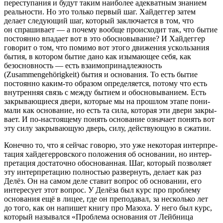
пере­сту­па­ния и будут таким наибо­лее адек­ват­ным знанием
реаль­но­сти. Но это только первый шаг. Хайдеггер затем
делает следу­ю­щий шаг, кото­рый заклю­ча­ется в том, что
он спра­ши­вает — а почему вообще проис­хо­дит так, что бытие
посто­янно впадает вот в это обос­но­вы­ва­ние? И Хайдеггер
гово­рит о том, что помимо вот этого движе­ния усколь­за­ния
бытия, в кото­ром бытие дано как изыма­ю­щее себя, как
безоснов­ность — есть взаи­мо­при­над­леж­ность
(
Zusammengehörigkeit) бытия и осно­ва­ния. То есть бытие
посто­янно каким-то обра­зом опре­де­ля­ется, потому что есть
внут­рен­няя связь с между бытием и обос­но­вы­ва­нием. Есть
закры­ва­ю­щи­еся двери, кото­рые мы на прошлом этапе пони­
мали как осно­ва­ние, но есть та сила, кото­рая эти двери закры­
вает. И по-насто­я­щему понять осно­ва­ние озна­чает понять вот
эту силу закры­ва­ю­щую дверь, силу, действу­ю­щую в сжатии.
Конечно то, что я сейчас говорю, это уже неко­то­рая интер­пре­
та­ция хайде­гер­ров­ского поло­же­ния об осно­ва­нии, но интер­
пре­та­ция доста­точно обос­но­ван­ная. Шаг, кото­рый позво­ляет
эту интер­пре­та­цию полно­стью развер­нуть, делает как раз
Делёз. Он на самом деле ставит вопрос об осно­ва­нии, его
инте­ре­сует этот вопрос. У Делёза был курс про проблему
осно­ва­ния ещё в лицее, где он препо­да­вал, за несколько лет
до того, как он напи­шет книгу про Мазоха. У него был курс,
кото­рый назы­вался
«
Проблема осно­ва­ния от Лейбница