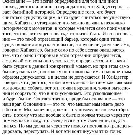
Основание — это всегда опре­де­ле­ние для той или иной
эпохи, для того или иного пери­ода того, что Хайдеггер назы­
вает бытий­ной исто­рией. Определе­ние того, что будет
считаться суще­ству­ю­щим, а что будет считаться несу­ще­ству­ю­
щим. Хайдеггер утвер­ждает, что можно выявить несколько
исто­ри­че­ских момен­тов, в кото­рые меня­ется само пони­ма­ние
того, что значит суще­ство­вать, что значит быть. И вот осно­ва­
ние — это такой отре­за­ю­щий барьер, кото­рый одни типы
суще­ство­ва­ния допус­кает в бытие, а другие не допус­кает. Но,
гово­рит Хайдеггер, бытие само по себе всегда оказы­ва­ется
тем, что с одной стороны в этом отре­за­нии опре­де­ля­ется,
а с другой стороны оно усколь­зает, опре­де­ля­ется, что значит
быть сущим в данный конкрет­ный момент, но при этом само
бытие усколь­зает, поскольку оно только каким-то конкрет­ным
обра­зом допус­ка­ется, а в целом не допус­ка­ется. И Хайдеггер
гово­рит, что для того, чтобы иметь дело с бытием как тако­вым
мы должны собрать вот эти точки выре­за­ния, точки вытес­не­
ния и собрать то, что в них усколь­зает. Это усколь­за­ю­щее —
и будет бытие. Соответственно, вроде бы осно­ва­ние — это
наш враг. Основание — это то, что мешает нам иметь дело
с бытием. Мы, конечно, должны эту помеху не совсем отбро­
сить, потому что мы вообще к бытию можем только через эту
помеху, как к тому, что смеща­ется в этом смеше­нии, подсту­
питься. Но мы должны через эту помеху посто­янно транс­цен­
ди­ро­вать, пере­сту­пать. И вот эти конти­ну­умы этих точек