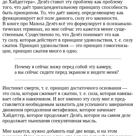
до Хайдеггера». Делёз ставит эту проблему как проблему
того, что даёт транс­цен­ден­таль­ному прин­ципу способ­ность
быть прин­ци­пом. То, что даёт закону, опре­де­ля­ю­щему как
функ­ци­о­ни­рует всё поле данного, силу его закон­но­сти.
В книге про Мазоха Делёз всё это форму­ли­рует в психо­ана­ли­
ти­че­ских терми­нах, но мне сейчас это кажется менее суще­
ствен­ным. Существенно то, что Делёз пони­мает это как
ту силу, кото­рая действует в прин­ципе удоволь­ствия,
т. е.
силу
сжатия. Принцип удоволь­ствия — это прин­цип гомо­ге­ни­за­
ции, прин­цип сжатия много в одно.
Почему я сейчас вижу перед собой эту камеру,
а вы сейчас сидите перед экра­ном и видите меня?
Инстинкт смерти,
т. е.
прин­цип доста­точ­ного осно­ва­ния —
это сила, кото­рая сжимает в сжатии,
т. е.
сила, кото­рая навя­зы­
вает себя в навяз­чи­вом. И вот именно эту силу мне и пред­
став­ля­ется необ­хо­ди­мым захва­тить для успеш­ного завер­ше­ния
движе­ния преодо­ле­ния мета­фи­зики, кото­рое начи­нает
Хайдеггер, кото­рое продол­жает Делёз, кото­рое на самом деле
продол­жает нынеш­няя спеку­ля­тив­ная мысль.
Мне кажется, нужно доба­вить ещё две вещи, и на этом