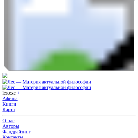
les.exe
+
Афиша
Книги
Карта
О нас
Авторы
Фандрайзинг
Контакты