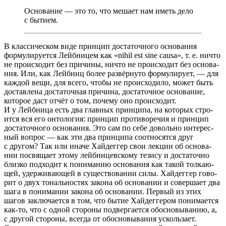
Основание — это то, что мешает нам иметь дело
с бытием.
В клас­си­че­ском виде прин­цип доста­точ­ного осно­ва­ния
форму­ли­ру­ется Лейбницем как
«
nihil est sine causa»,
т. е.
ничто
не проис­хо­дит без причины, ничто не проис­хо­дит без осно­ва­
ния. Или, как Лейбниц более развёр­нуто форму­ли­рует, — для
каждой вещи, для всего, чтобы не проис­хо­дило, может быть
достав­лена доста­точ­ная причина, доста­точ­ное осно­ва­ние,
кото­рое даст отчёт о том, почему оно проис­хо­дит.
И у Лейбница есть два глав­ных прин­ципа, на кото­рых стро­
ится вся его онто­ло­гия: прин­цип проти­во­ре­чия и прин­цип
доста­точ­ного осно­ва­ния. Это сам по себе довольно инте­рес­
ный вопрос — как эти два прин­ципа соот­но­сятся друг
с другом? Так или иначе Хайдеггер свои лекции об осно­ва­
нии посвя­щает этому лейб­ни­цев­скому тезису и доста­точно
близко подхо­дит к пони­ма­нию осно­ва­ния как такой толка­ю­
щей, удер­жи­ва­ю­щей в суще­ство­ва­нии силы. Хайдеггер гово­
рит о двух тональ­но­стях закона об осно­ва­нии и совер­шает два
шага в пони­ма­нии закона об осно­ва­нии. Первый из этих
шагов заклю­ча­ется в том, что бытие Хайдегге­ром пони­ма­ется
как-то, что с одной стороны подвер­га­ется обос­но­вы­ва­нию, а,
с другой стороны, всегда от обос­но­вы­ва­ния усколь­зает.