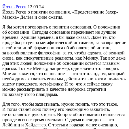
Йоэль Регев
12.09.24
Йоэль Регев о понятии основания, «Представление Захер-
Мазоха» Делёза и силе сжатия.
Я бы хотел пого­во­рить о поня­тии осно­ва­ния. О поло­же­нии
об осно­ва­нии. Сегодня осно­ва­ние пере­жи­вает не лучшие
времена. Худшие времена, я бы даже сказал. Даже те, кто
вроде бы ратует за мета­фи­зи­че­ский опти­мизм, за возвра­ще­ние
в той или иной форме вопроса об абсо­люте, об истине,
за возоб­нов­ле­ние фило­со­фии, за то, чтобы сделать её вели­кой
снова, как спеку­ля­тив­ные реали­сты, как Мейясу. Так вот даже
для этих людей поло­же­ние об осно­ва­нии оста­ётся глав­ным
врагом. Тот же Мейясу, напри­мер, одно­значно это гово­рит.
Мне же кажется, что осно­ва­ние — это тот плац­дарм, кото­рый
необ­хо­димо захва­тить если мы действи­тельно хотим по-насто­
я­щему преодо­леть мета­фи­зику. И то, что я сейчас скажу
можно рассмат­ри­вать в каче­стве наброска стра­те­гии
по захвату этого плац­дарма.
Для того, чтобы захва­ты­вать, нужно понять, что это такое.
И тогда станет ясно почему его необ­хо­димо захва­тить,
не остав­лять в руках врага. Вопрос об осно­ва­нии связы­ва­ется
прежде всего с тремя именами. С двумя очевидно — это
Лейбниц и Хайдеггер. С третьим гораздо менее очевидно,