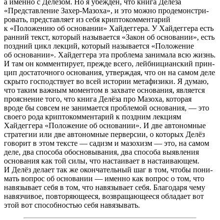
а именно с Делёзом. Но я убеж­дён, что книга Делёза
«
Представ­ле­ние Захер-Мазоха», и это можно проде­мон­стри­
ро­вать, пред­став­ляет из себя крип­то­ком­мен­та­рий
к «Положению об осно­ва­нии» Хайдеггера. У Хайдеггера есть
ранний текст, кото­рый назы­ва­ется
«
Закон об осно­ва­нии», есть
позд­ний цикл лекций, кото­рый назы­ва­ется
«
Положение
об осно­ва­нии». Хайдеггера эта проблема зани­мала всю жизнь.
И там он коммен­ти­рует, прежде всего, лейб­ни­ци­ан­ский прин­
цип доста­точ­ного осно­ва­ния, утвер­ждая, что он на самом деле
скрыто господ­ствует во всей исто­рии мета­фи­зики. Я думаю,
что таким важным момен­том в захвате осно­ва­ния, явля­ется
прояс­не­ние того, что книга Делёза про Мазоха, кото­рая
вроде бы совсем не зани­ма­ется пробле­мой осно­ва­ния, — это
своего рода крип­то­ком­мен­та­рий к позд­ним лекциям
Хайдеггера
«
Положение об осно­ва­нии». И две авто­ном­ные
стра­те­гии или две авто­ном­ные первер­сии, о кото­рых Делёз
гово­рит в этом тексте — садизм и мазо­хизм — это, на самом
деле, два способа обос­но­вы­ва­ния, два способа выяв­ле­ния
осно­ва­ния как той силы, что наста­и­вает в наста­и­ва­ю­щем.
И Делёз делает так же окон­ча­тель­ный шаг в том, чтобы пони­
мать вопрос об осно­ва­нии — именно как вопрос о том, что
навя­зы­вает себя в том, что навя­зы­вает себя. Благодаря чему
навяз­чи­вое, повто­ря­ю­ще­еся, возвра­ща­ю­ще­еся обла­дает вот
этой вот способ­но­стью себя навя­зы­вать.