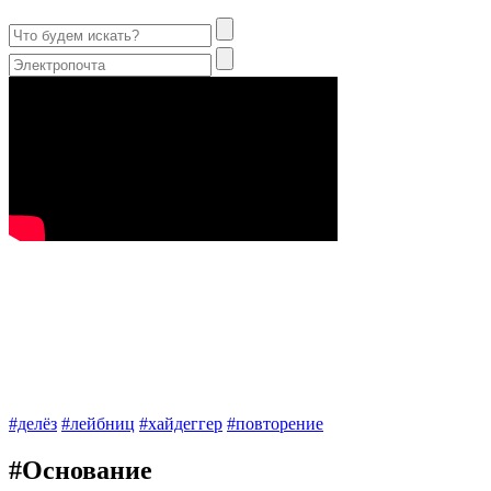
#делёз
#лейбниц
#хайдеггер
#повторение
#Основание