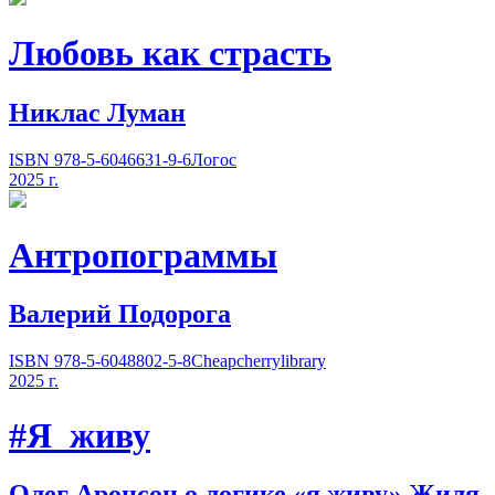
Любовь как страсть
Никлас Луман
ISBN 978-5-6046631-9-6
Логос
2025 г.
Антропограммы
Валерий Подорога
ISBN 978-5-6048802-5-8
Cheapcherrylibrary
2025 г.
#Я_живу
Олег Аронсон о логике
«
я живу» Жиля