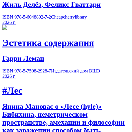
Жиль Делёз, Феликс Гваттари
ISBN 978-5-6048802-7-2
Cheapcherrylibrary
2026 г.
Эстетика содержания
Гарри Леман
ISBN 978-5-7598-2928-7
Издательский дом ВШЭ
2026 г.
#Лес
Янина Мановас о «Лесе
(
hyle)»
Бибихина, неметрическом
пространстве, амехании и философии
как заражении способом быть.