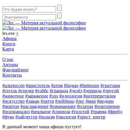
les.exe
+
Афиша
Книги
Карта
О нас
Авторы
Фандрайзинг
Контакты
#альтюссер
#аристотель
#атом
#бадью
#бибихин
#гваттари
#гегель
#гендер
#гоббс
#граница
#делёз
#деррида
#другой
#животное
#заражение
#зло
#идеология
#интерпретация
#искусство
#лакан
#латур
#лейбниц
#лес
#мир
#модерн
#мортон
#наслаждение
#означающее
#платон
#повторение
#психоанализ
#реальное
#спиноза
#толстой
#травма
#фрейд
#фуко
#хайдеггер
#холизм
#экология
#эрнст_юнгер
В данный момент наша афиша пустует!