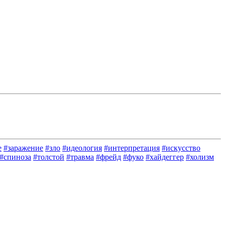
е
#заражение
#зло
#идеология
#интерпретация
#искусство
#спиноза
#толстой
#травма
#фрейд
#фуко
#хайдеггер
#холизм