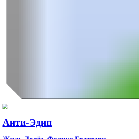
Анти-Эдип
Жиль Делёз, Феликс Гваттари