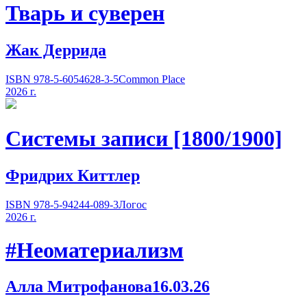
Тварь и суверен
Жак Деррида
ISBN 978-5-6054628-3-5
Common Place
2026 г.
Системы записи [1800/1900]
Фридрих Киттлер
ISBN 978-5-94244-089-3
Логос
2026 г.
#Неоматериализм
Алла Митрофанова
16.03.26