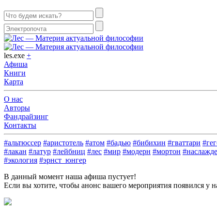
les.exe
+
Афиша
Книги
Карта
О нас
Авторы
Фандрайзинг
Контакты
#альтюссер
#аристотель
#атом
#бадью
#бибихин
#гваттари
#гег
#лакан
#латур
#лейбниц
#лес
#мир
#модерн
#мортон
#наслажд
#экология
#эрнст_юнгер
В данный момент наша афиша пустует!
Если вы хотите, чтобы анонс вашего мероприятия появился у на