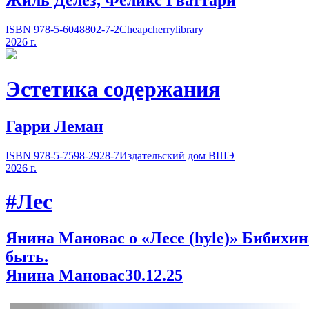
ISBN 978-5-6048802-7-2
Cheapcherrylibrary
2026 г.
Эстетика содержания
Гарри Леман
ISBN 978-5-7598-2928-7
Издательский дом ВШЭ
2026 г.
#Лес
Янина Мановас о «Лесе
(
hyle)» Бибихи
быть.
Янина Мановас
30.12.25