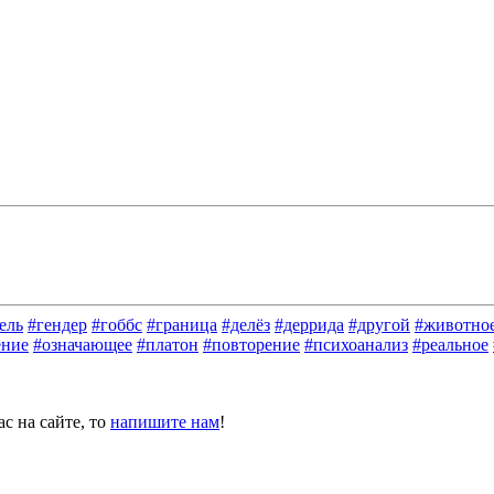
ель
#гендер
#гоббс
#граница
#делёз
#деррида
#другой
#животно
ение
#означающее
#платон
#повторение
#психоанализ
#реальное
с на сайте, то
напишите нам
!