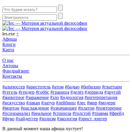
les.exe
+
Афиша
Книги
Карта
О нас
Авторы
Фандрайзинг
Контакты
#альтюссер
#аристотель
#атом
#бадью
#бибихин
#гваттари
#гегель
#гендер
#гоббс
#граница
#делёз
#деррида
#другой
#животное
#заражение
#зло
#идеология
#интерпретация
#искусство
#лакан
#латур
#лейбниц
#лес
#мир
#модерн
#мортон
#наслаждение
#означающее
#платон
#повторение
#психоанализ
#реальное
#спиноза
#толстой
#травма
#фрейд
#фуко
#хайдеггер
#холизм
#экология
#эрнст_юнгер
В данный момент наша афиша пустует!