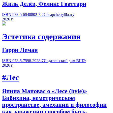
Жиль Делёз, Феликс Гваттари
ISBN 978-5-6048802-7-2
Cheapcherrylibrary
2026 г.
Эстетика содержания
Гарри Леман
ISBN 978-5-7598-2928-7
Издательский дом ВШЭ
2026 г.
#Лес
Янина Мановас о «Лесе
(
hyle)»
Бибихина, неметрическом
пространстве, амехании и философии
как заражении способом быть.