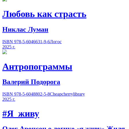
Любовь как страсть
Никлас Луман
ISBN 978-5-6046631-9-6
Логос
2025 г.
Антропограммы
Валерий Подорога
ISBN 978-5-6048802-5-8
Cheapcherrylibrary
2025 г.
#Я_живу
Олег Аронсон о логике
«
я живу» Жиля