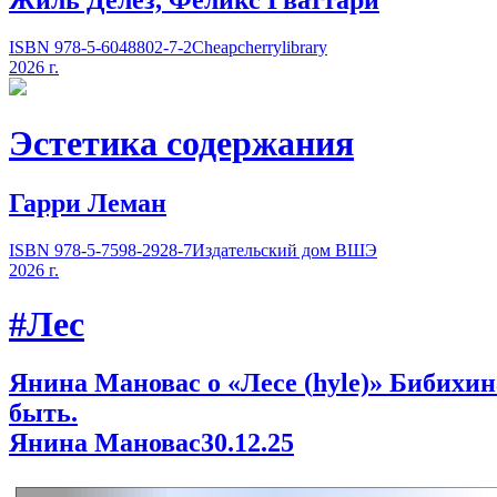
ISBN 978-5-6048802-7-2
Cheapcherrylibrary
2026 г.
Эстетика содержания
Гарри Леман
ISBN 978-5-7598-2928-7
Издательский дом ВШЭ
2026 г.
#Лес
Янина Мановас о «Лесе
(
hyle)» Бибихи
быть.
Янина Мановас
30.12.25