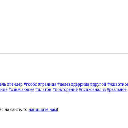
ель
#гендер
#гоббс
#граница
#делёз
#деррида
#другой
#животно
ение
#означающее
#платон
#повторение
#психоанализ
#реальное
с на сайте, то
напишите нам
!