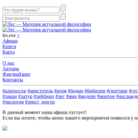
les.exe
+
Афиша
Книги
Карта
О нас
Авторы
Фандрайзинг
Контакты
#альтюссер
#аристотель
#атом
#бадью
#бибихин
#гваттари
#гег
#лакан
#латур
#лейбниц
#лес
#мир
#модерн
#мортон
#наслажд
#экология
#эрнст_юнгер
В данный момент наша афиша пустует!
Если вы хотите, чтобы анонс вашего мероприятия появился у на