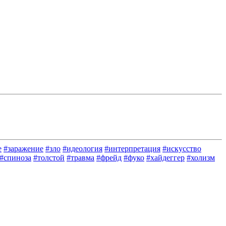
е
#заражение
#зло
#идеология
#интерпретация
#искусство
#спиноза
#толстой
#травма
#фрейд
#фуко
#хайдеггер
#холизм