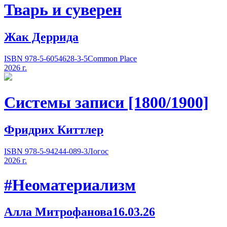
Тварь и суверен
Жак Деррида
ISBN 978-5-6054628-3-5
Common Place
2026 г.
Системы записи [1800/1900]
Фридрих Киттлер
ISBN 978-5-94244-089-3
Логос
2026 г.
#Неоматериализм
Алла Митрофанова
16.03.26