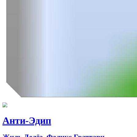
Анти-Эдип
Жиль Делёз, Феликс Гваттари