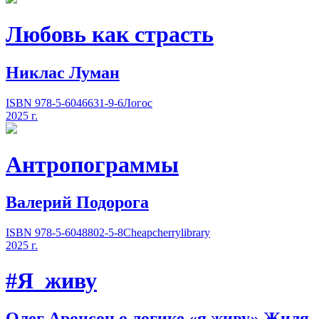
Любовь как страсть
Никлас Луман
ISBN 978-5-6046631-9-6
Логос
2025 г.
Антропограммы
Валерий Подорога
ISBN 978-5-6048802-5-8
Cheapcherrylibrary
2025 г.
#Я_живу
Олег Аронсон о логике
«
я живу» Жиля