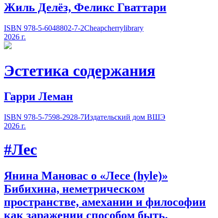
Жиль Делёз, Феликс Гваттари
ISBN 978-5-6048802-7-2
Cheapcherrylibrary
2026 г.
Эстетика содержания
Гарри Леман
ISBN 978-5-7598-2928-7
Издательский дом ВШЭ
2026 г.
#Лес
Янина Мановас о «Лесе
(
hyle)»
Бибихина, неметрическом
пространстве, амехании и философии
как заражении способом быть.