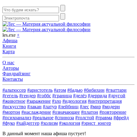
les.exe
+
Афиша
Книги
Карта
О нас
Авторы
Фандрайзинг
Контакты
#альтюссер
#аристотель
#атом
#бадью
#бибихин
#гваттари
#гегель
#гендер
#гоббс
#граница
#делёз
#деррида
#другой
#животное
#заражение
#зло
#идеология
#интерпретация
#искусство
#лакан
#латур
#лейбниц
#лес
#мир
#модерн
#мортон
#наслаждение
#означающее
#платон
#повторение
#психоанализ
#реальное
#спиноза
#толстой
#травма
#фрейд
#фуко
#хайдеггер
#холизм
#экология
#эрнст_юнгер
В данный момент наша афиша пустует!